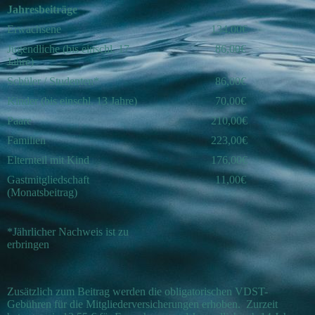
Jahresbeiträge
Erwachsene
134,00€
Jugendliche (bis einschl. 17
86,00€
Jahre)
Schüler / Studenten*
86,00€
Kinder (bis einschl. 13 Jahre)
70,00€
Paare
210,00€
Familien
223,00€
Elternteil mit Kind
176,00€
Gastmitgliedschaft
11,00€
(Monatsbeitrag)
*Jährlicher Nachweis ist zu
erbringen
Zusätzlich zum Beitrag werden die obligatorischen VDST-
Gebühren für die Mitgliederversicherungen erhoben. Zurzeit