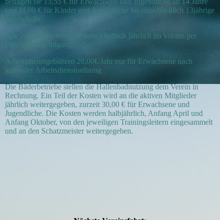
betragen sie 13,55 € für Erwachsene und Jugendliche ab 14 Jahre
und 11,00 € für Kinder und Jugendliche bis einschließlich 13jährige
Jugendliche.
Alle Zahlungen erfolgen ausschließlich jährlich im Voraus per
Einzugsermächtigung.
Arbeitsdienstgebühren 20,00€/Jahr nur für Erwachsene nach
geltender Arbeitsdienstordnung
Die Bäderbetriebe stellen die Hallenbadnutzung dem Verein in
Rechnung. Ein Teil der Kosten wird an die aktiven Mitglieder
jährlich weitergegeben, zurzeit 30,00 € für Erwachsene und
Jugendliche. Die Kosten werden halbjährlich, Anfang April und
Anfang Oktober, von den jeweiligen Trainingsleitern eingesammelt
und an den Schatzmeister weitergegeben.