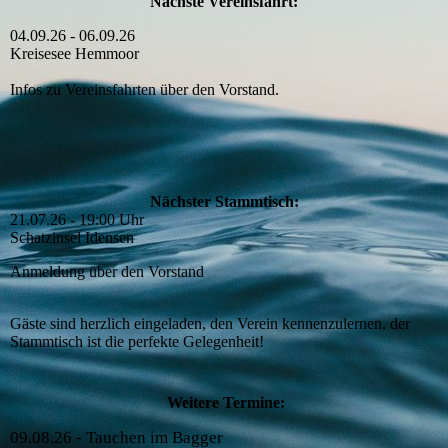
Nächste Vereinsfahrt:
04.09.26 - 06.09.26
Kreisesee Hemmoor
Infos zu Vereinsfahrten über den Vorstand.
Nächster Stammtisch:
21.07.26 - 19:00 Uhr
Schatzinsel Idensen
Anmeldung über den Vorstand
Gäste sind herzlich eingeladen, den Verein kennenzulernen, der
Stammtisch ist die perfekte Gelegenheit!
Weitere Termine:
09.08.26 - Tauchen im Bagger